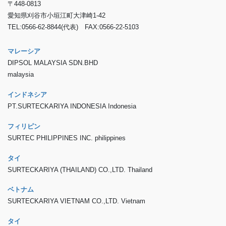
〒448-0813
愛知県刈谷市小垣江町大津崎1-42
TEL:0566-62-8844(代表) FAX:0566-22-5103
マレーシア
DIPSOL MALAYSIA SDN.BHD
malaysia
インドネシア
PT.SURTECKARIYA INDONESIA Indonesia
フィリピン
SURTEC PHILIPPINES INC. philippines
タイ
SURTECKARIYA (THAILAND) CO.,LTD. Thailand
ベトナム
SURTECKARIYA VIETNAM CO.,LTD. Vietnam
タイ